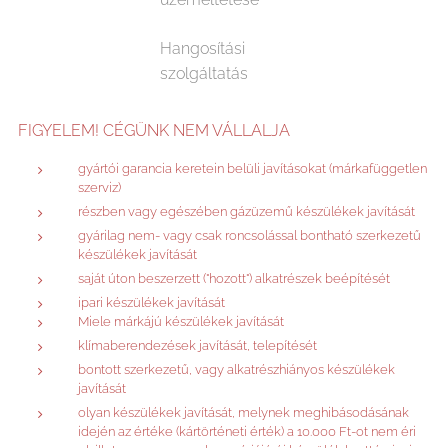
Hangosítási
szolgáltatás
FIGYELEM! CÉGÜNK NEM VÁLLALJA
gyártói garancia keretein belüli javításokat (márkafüggetlen
szerviz)
részben vagy egészében gázüzemű készülékek javítását
gyárilag nem- vagy csak roncsolással bontható szerkezetű
készülékek javítását
saját úton beszerzett ("hozott") alkatrészek beépítését
ipari készülékek javítását
Miele márkájú készülékek javítását
klímaberendezések javítását, telepítését
bontott szerkezetű, vagy alkatrészhiányos készülékek
javítását
olyan készülékek javítását, melynek meghibásodásának
idején az értéke (kártörténeti érték) a 10.000 Ft-ot nem éri