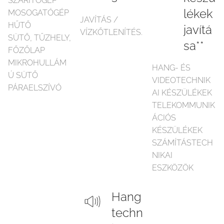
SZÁRÍTÓGÉP
lékek
MOSOGATÓGÉP
JAVÍTÁS /
HŰTŐ
javítá
VÍZKŐTLENÍTÉS.
SÜTŐ, TŰZHELY,
sa**
FŐZŐLAP
MIKROHULLÁM
HANG- ÉS
Ú SÜTŐ
VIDEOTECHNIK
PÁRAELSZÍVÓ
AI KÉSZÜLÉKEK
TELEKOMMUNIK
ÁCIÓS
KÉSZÜLÉKEK
SZÁMÍTÁSTECH
NIKAI
ESZKÖZÖK
Hang
techn