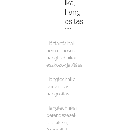
ika,
hang
osítás
***
Háztartásinak
nem minősülő
hangtechnikai
eszközök javítása
Hangtechnika
bérbeadás,
hangosítás
Hangtechnikai
berendezések
telepítése,
üzemeltetése