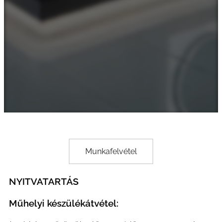
Munkafelvétel
NYITVATARTÁS
Műhelyi készülékátvétel: