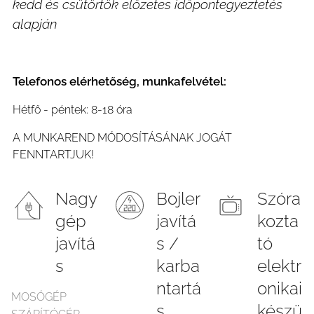
kedd és csütörtök előzetes időpontegyeztetés
alapján
Telefonos elérhetőség, munkafelvétel:
Hétfő - péntek: 8-18 óra
A MUNKAREND MÓDOSÍTÁSÁNAK JOGÁT
FENNTARTJUK!
Nagy
Bojler
Szóra
gép
javítá
kozta
javítá
s /
tó
s
karba
elektr
ntartá
onikai
MOSÓGÉP
s
készü